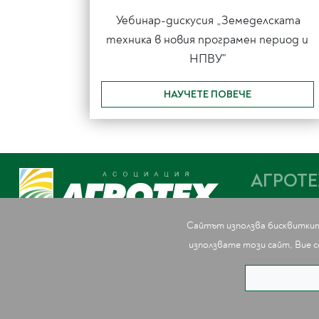
Уебинар-дискусия „Земеделската
техника в новия програмен период и
НПВУ"
НАУЧЕТЕ ПОВЕЧЕ
АГРОТЕ
ЗА АГРОТЕ
УПРАВИТЕЛ
Сайтът използва бисквитките
ЧЛЕНОВЕ
използвате този сайт, Вие с