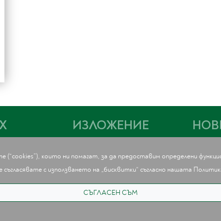
Х
ИЗЛОЖЕНИЕ
НОВ
ИЗЛОЖЕНИЕ
Х
ЕН СЪВЕТ
 (“cookies”), които ни помагат, за да предоставим определени функц
е съгласявате с използването на „бисквитки“ съгласно нашата
Политика
СЪГЛАСЕН СЪМ