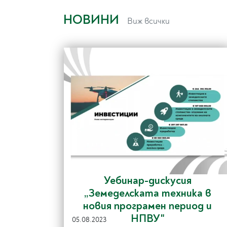
НОВИНИ
Виж всички
Уебинар-дискусия
„Земеделската техника в
новия програмен период и
НПВУ"
05.08.2023