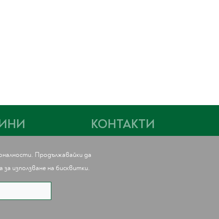
ИНИ
КОНТАКТИ
1839 София
ионалности. Продължавайки да
бул. Ботевградско шосе 316
Телефон: 02 490 0101
 за използване на бисквитки.
E-mail: info@agro-tech.bg